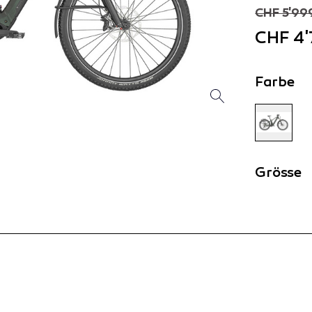
CHF 5'99
CHF 4'
Farbe
Grösse