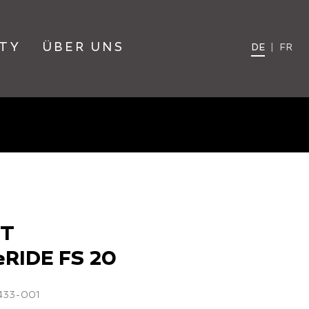
TY
ÜBER UNS
DE
|
FR
TT
eRIDE FS 20
0433-001