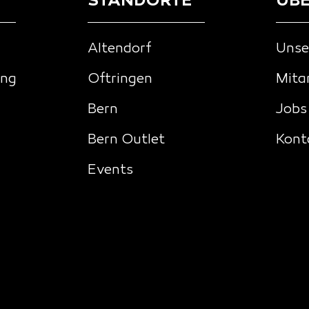
STANDORTE
ÜBE
Altendorf
Unse
ing
Oftringen
Mita
Bern
Jobs
Bern Outlet
Kont
Events