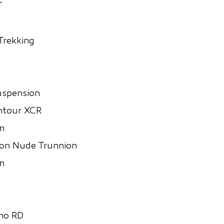
T
Trekking
uspension
ntour XCR
m
on Nude Trunnion
m
no RD