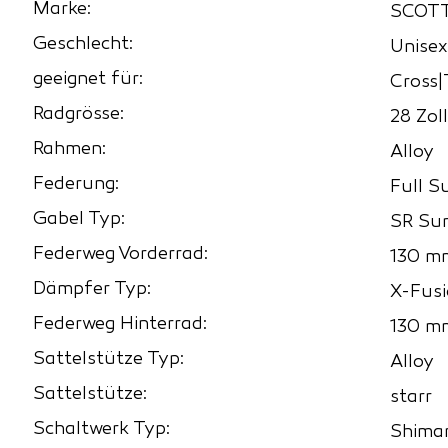
Marke:
SCOT
Geschlecht:
Unisex
geeignet für:
Cross|
Radgrösse:
28 Zoll
Rahmen:
Alloy
Federung:
Full S
Gabel Typ:
SR Su
Federweg Vorderrad:
130 m
Dämpfer Typ:
X-Fusi
Federweg Hinterrad:
130 m
Sattelstütze Typ:
Alloy
Sattelstütze:
starr
Schaltwerk Typ:
Shima