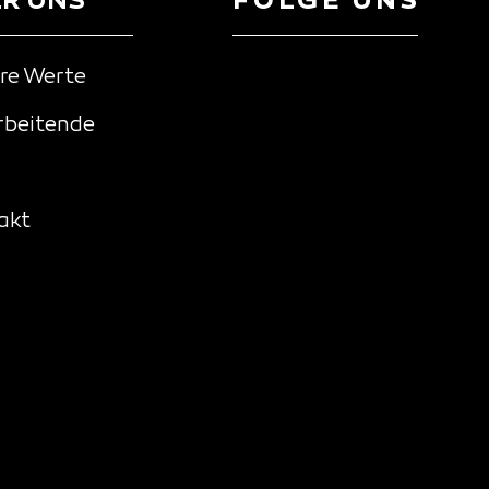
R UNS
FOLGE UNS
re Werte
rbeitende
akt