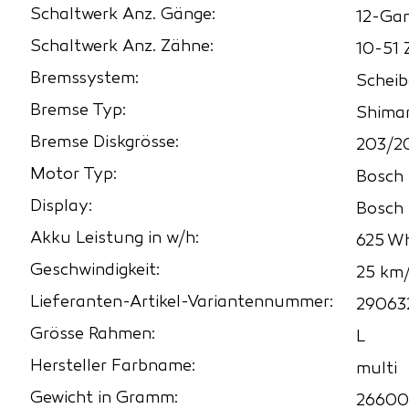
Schaltwerk Anz. Gänge:
12-Ga
Schaltwerk Anz. Zähne:
10-51 
Bremssystem:
Schei
Bremse Typ:
Shima
Bremse Diskgrösse:
203/2
Motor Typ:
Bosch
Display:
Bosch 
Akku Leistung in w/h:
625 W
Geschwindigkeit:
25 km
Lieferanten-Artikel-Variantennummer:
29063
Grösse Rahmen:
L
Hersteller Farbname:
multi
Gewicht in Gramm:
26600