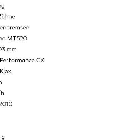
ng
Zähne
benbremsen
no MT520
03 mm
 Performance CX
Kiox
h
/h
2010
 g