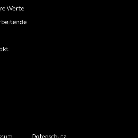
re Werte
rbeitende
akt
ssum
Datenschutz