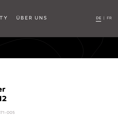
TY
ÜBER UNS
DE
|
FR
er
12
6871-005