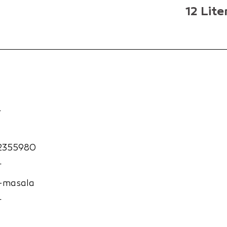
12 Lite
r
2355980
r
y-masala
r