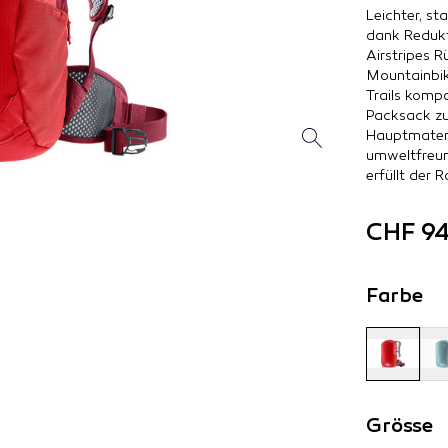
Leichter, s
dank Redukt
Airstripes R
Mountainbik
Trails komp
Packsack zu
Hauptmateri
umweltfreun
erfüllt der 
CHF 94
Farbe
Grösse