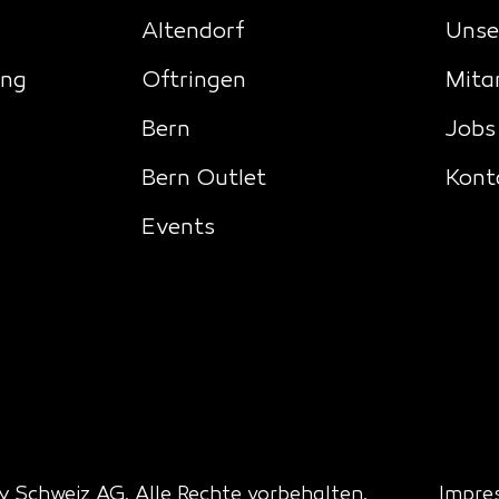
Altendorf
Unse
ing
Oftringen
Mita
Bern
Jobs
Bern Outlet
Kont
Events
 Schweiz AG. Alle Rechte vorbehalten.
Impre