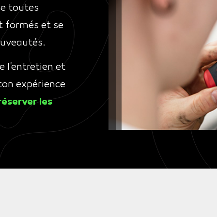
de toutes
t formés et se
ouveautés.
l'entretien et
 ton expérience
éserver les