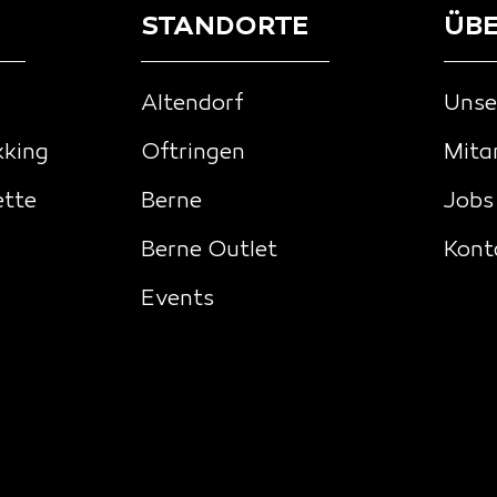
STANDORTE
ÜBE
Altendorf
Unse
kking
Oftringen
Mita
ette
Berne
Jobs
Berne Outlet
Kont
Events